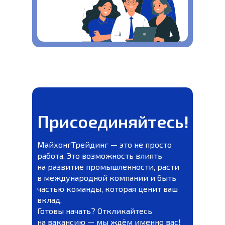
Присоединяйтесь!
МайхонгТрейдинг — это не просто
работа. Это возможность влиять
на развитие промышленности, расти
в международной компании и быть
частью команды, которая ценит ваш
Пишите, звоните или
вклад.
оставьте ваши контакты
Готовы начать? Откликайтесь
и
наш специалист
на вакансию — мы ждём именно вас!