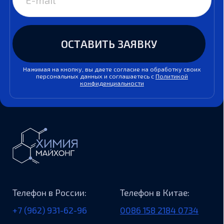
Виды промышленности
Производство и переработка полимеров
Агрохимия
Пищевые ингредиенты
Лакокрасочная промышленность
РТИ и Шинная промышленность
Нефтехимия и нефтепереработка
Моющая бытовая химия
Добыча и транспортировка полезных
ископаемых
Композиционные материалы
Статьи
Вакансии
Как мы работаем