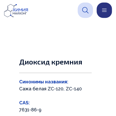
Получите цену
на
Оставьте ваши контакты
химическое сырье в
и наш специалист
один клик
свяжется с вами
Заполните заявку для
расчета. Наш специалист
сделает расчет в течение
дня
Диоксид кремния
+7
Синонимы названия:
Сажа белая ZC-120, ZC-140
CAS:
7631-86-9
ОСТАВИТЬ ЗАЯВКУ