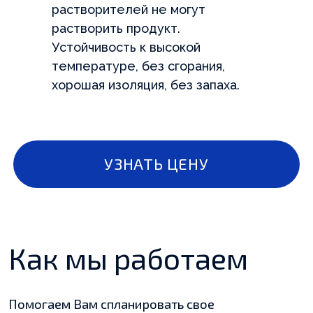
УЗНАТЬ ЦЕНУ
растворителей не могут
растворить продукт.
Устойчивость к высокой
температуре, без сгорания,
Как мы работаем
хорошая изоляция, без запаха.
Помогаем Вам спланировать свое
производство и работаем с Вами для создания
правильного решения
Находи
Подбираем
провер
химическую