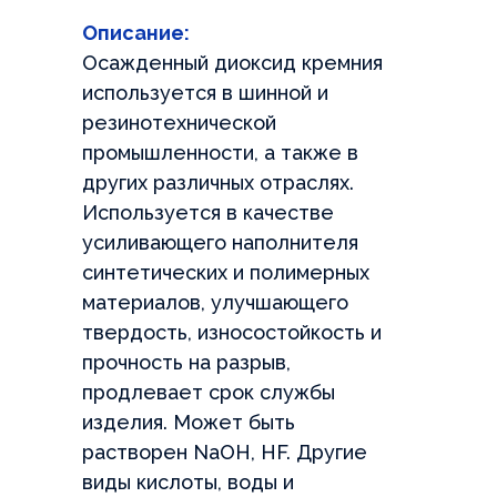
Нажимая на кнопку, вы даете согласие на обработку своих
Описание:
персональных данных и соглашаетесь с
Политикой
+7
конфиденциальности
Осажденный диоксид кремния
или напишите нам сами
используется в шинной и
резинотехнической
Telegram
WhatsApp
промышленности, а также в
других различных отраслях.
ОСТАВИТЬ ЗАЯВКУ
Используется в качестве
усиливающего наполнителя
Нажимая на кнопку, вы даете согласие на обработку своих
персональных данных и соглашаетесь с
Политикой
синтетических и полимерных
конфиденциальности
материалов, улучшающего
твердость, износостойкость и
прочность на разрыв,
продлевает срок службы
изделия. Может быть
растворен NaOH, HF. Другие
виды кислоты, воды и