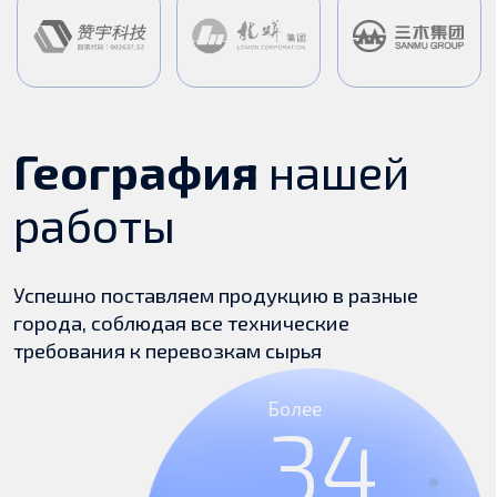
Пишите, звоните или
оставьте ваши контакты
и
наш специалист
свяжется с вами
Алексей
Руководитель отдела продаж