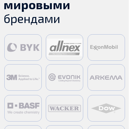
География
нашей
работы
Успешно поставляем продукцию в разные
города, соблюдая все технические
требования к перевозкам сырья
Более
34
город присутствия