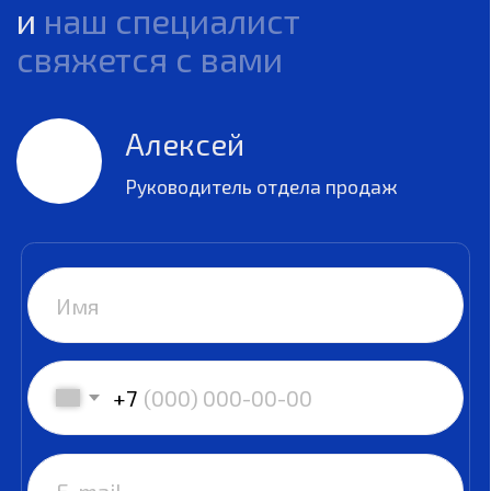
Адрес в Китае:
Почта:
Шанхай, ул.
brandchem@china-
Цзиньлиньвест 28,
chem.ru
офис 1706
China Chem, 2023
Политика конфиденциальности
Главная
Преимущества работы с нами
География нашей работы