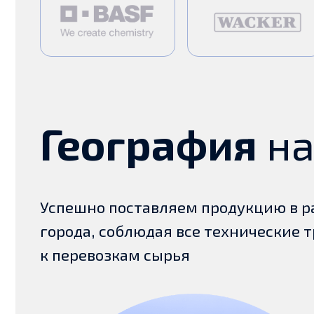
Успешно поставляем продукцию в разны
города, соблюдая все технические требо
к перевозкам сырья
Более
34
город присутствия