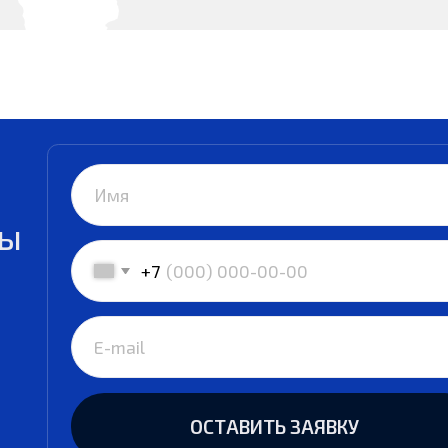
ОСТАВИТЬ ЗАЯВКУ
Нажимая на кнопку, вы даете согласие на обработку своих
персональных данных и соглашаетесь с
Политикой конфиденциальности
Телефон в России:
Почта:
+7 (962) 931-62-96
bran
Телефон в Китае:
Адрес в
0086 158 2184 0734
Шанхай,
офис 17