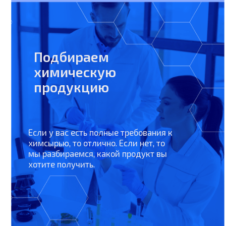
продукцию
Если у вас есть полные требования к
Нахо
химсырью, то отлично. Если нет, то
пров
мы разбираемся, какой продукт вы
Инсп
хотите получить.
оцен
химс