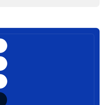
dchem@china-chem.ru
 Китае:
 ул. Цзиньлиньвест 28,
06
Политика конфиденциальности