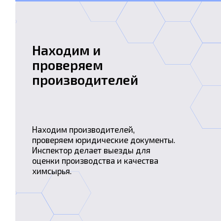
дим производителей,
Делаем по
еряем юридические документы.
стоимости
ектор делает выезды для
цена в Кит
ки производства и качества
таможенны
ырья.