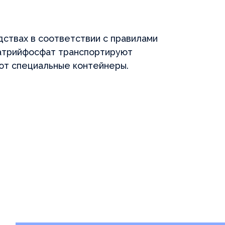
ствах в соответствии с правилами
натрийфосфат транспортируют
уют специальные контейнеры.
ходим и
Счита
оверяем
себес
оизводителей