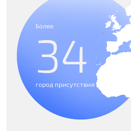
Пишите, звоните или
оставьте ваши контакты
и
наш специалист
свяжется с вами