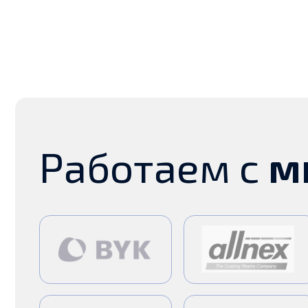
Работаем с
ми
География
наш