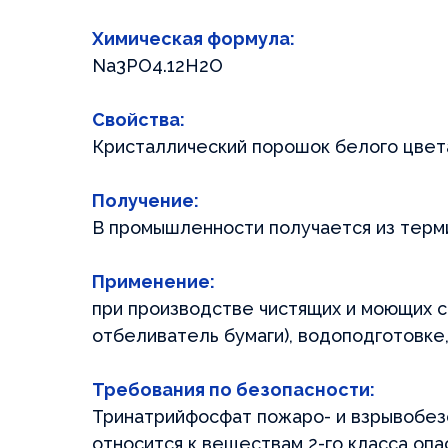
ОСТАВИТЬ ЗАЯВКУ
Нажимая на кнопку, вы даете согласие на обра
данных и соглашаетесь с
Политикой кон
Химическая формула:
Na3PO4.12H2O
Нажимая на кнопку, вы даете согласие на обработку сво
данных и соглашаетесь с
Политикой конфиденциа
Свойства:
Кристаллический порошок белого цвет
Получение:
В промышленности получается из терм
Применение:
при производстве чистящих и моющих с
отбеливатель бумаги), водоподготовке,
Требования по безопасности:
Тринатрийфосфат пожаро- и взрывобезо
относится к веществам 2-го класса опа