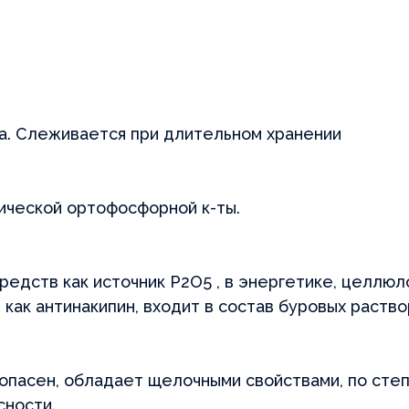
ботку своих персональных
фиденциальности
их персональных
льности
а. Слеживается при длительном хранении
ической ортофосфорной к-ты.
редств как источник P2O5 , в энергетике, целлю
 как антинакипин, входит в состав буровых раство
пасен, обладает щелочными свойствами, по степ
сности.