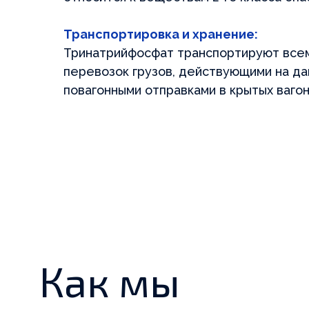
Транспортировка и хранение:
Тринатрийфосфат транспортируют всем
перевозок грузов, действующими на д
повагонными отправками в крытых ваго
Как мы
работаем
Помогаем Вам спланировать свое
производство и работаем с Вами