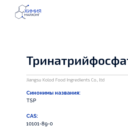
Получите цен
сырье в один к
Оставьте ваши к
специалист свяже
Тринатрийфосфа
Jiangsu Kolod Food Ingredients Co., ltd
+7
+7
Синонимы названия:
TSP
CAS:
10101-89-0
ОСТАВИТЬ ЗАЯ