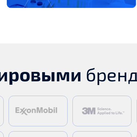
ровыми
брендам
ей работы