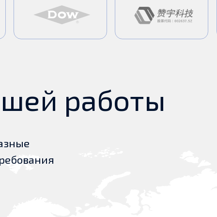
е
вания