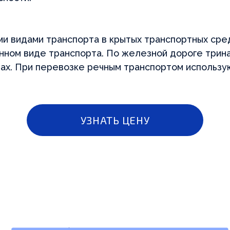
и видами транспорта в крытых транспортных сред
анном виде транспорта. По железной дороге три
УЗНАТЬ ЦЕНУ
нах. При перевозке речным транспортом использ
На
Подбираем
пр
химическую
пр