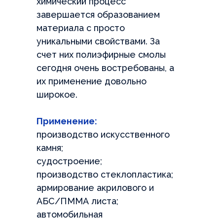
химический процесс
Нажимая на кнопку, вы даете согласие на обработку своих
завершается образованием
персональных данных и соглашаетесь с
Политикой
+7
конфиденциальности
материала с просто
или напишите нам сами
уникальными свойствами. За
счет них полиэфирные смолы
Telegram
WhatsApp
сегодня очень востребованы, а
их применение довольно
ОСТАВИТЬ ЗАЯВКУ
широкое.
Нажимая на кнопку, вы даете согласие на обработку своих
персональных данных и соглашаетесь с
Политикой
Применение:
конфиденциальности
производство искусственного
камня;
судостроение;
производство стеклопластика;
УЗНАТЬ ЦЕНУ
армирование акрилового и
АБС/ПММА листа;
автомобильная