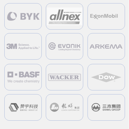
Успешно поставляем продукцию в разные
города, соблюдая все технические
требования к перевозкам сырья
Более
34
город присутствия