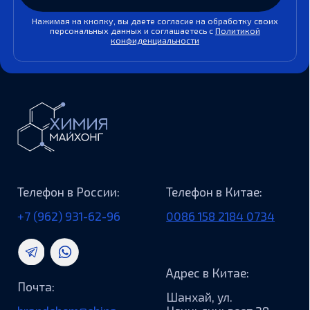
Агрохимия
Пищевые ингредиенты
Лакокрасочная промышленность
РТИ и Шинная промышленность
Нефтехимия и нефтепереработка
Моющая бытовая химия
Добыча и транспортировка полезных
ископаемых
Композиционные материалы
Статьи
Вакансии
Как мы работаем
Ответы на частые вопросы
Контакты