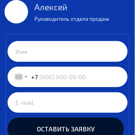
Шанхай, ул.
brandchem@china-
Цзиньлиньвест 28,
chem.ru
офис 1706
China Chem, 2023
Политика конфиденциальности
Главная
Преимущества работы с нами
География нашей работы
Виды промышленности
Производство и переработка полимеров