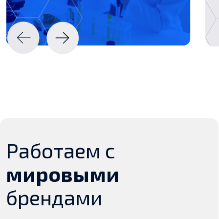
География
нашей
работы