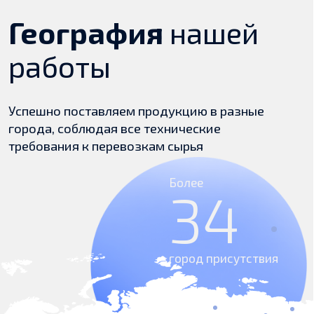
Пишите, звоните или
оставьте ваши контакты
и
наш специалист
свяжется с вами
Алексей
Руководитель отдела продаж
+7