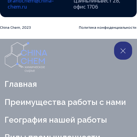
+7 953 223-49-35
brandchem@china-chem.ru