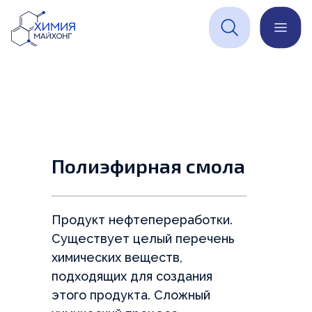
Получите цену
на
Оставьте ваши контакты
химическое сырье в
и наш специалист
один клик
свяжется с вами
Заполните заявку для
расчета. Наш специалист
сделает расчет в течение
дня
Полиэфирная смола
+7
Продукт нефтепереработки.
Существует целый перечень
химических веществ,
подходящих для создания
этого продукта. Сложный
ОСТАВИТЬ ЗАЯВКУ