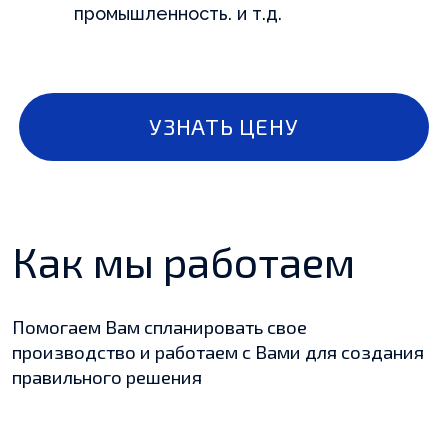
промышленность. и т.д.
Как мы работаем
Помогаем Вам спланировать свое
производство и работаем с Вами для создания
правильного решения
Находи
Подбираем
провер
химическую
произв
продукцию
Если у вас есть полные
Находим п